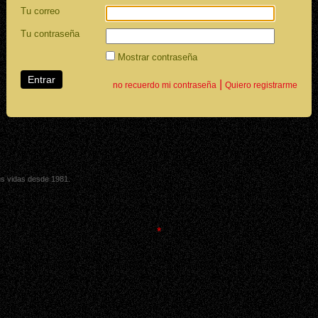
Tu correo
Tu contraseña
Mostrar contraseña
|
no recuerdo mi contraseña
Quiero registrarme
sus vidas desde 1981.
*