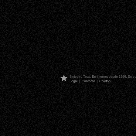
Siniestro Total. En internet desde 1996. En 
Legal
|
Contacto
|
Colofón