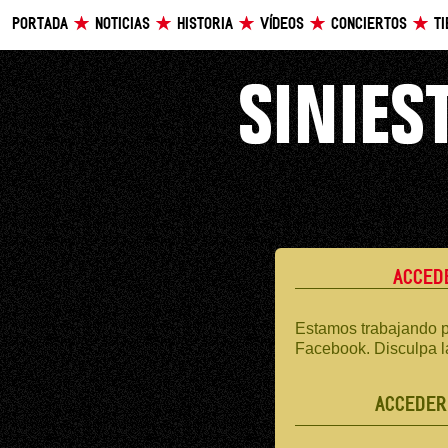
PORTADA
NOTICIAS
HISTORIA
VÍDEOS
CONCIERTOS
T
ACCED
Estamos trabajando p
Facebook. Disculpa l
ACCEDER