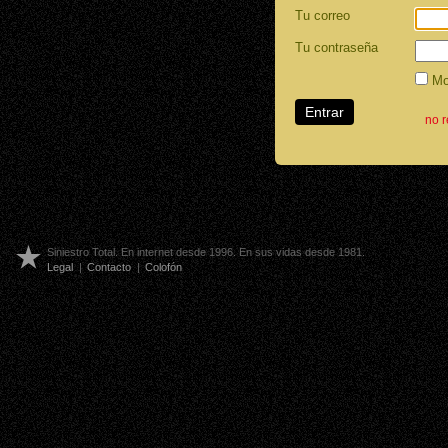
Tu correo
Tu contraseña
Mos
no 
Siniestro Total. En internet desde 1996. En sus vidas desde 1981.
Legal
|
Contacto
|
Colofón