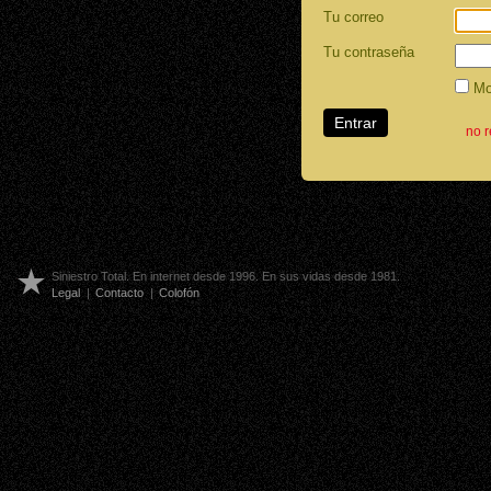
Tu correo
Tu contraseña
Mos
no 
Siniestro Total. En internet desde 1996. En sus vidas desde 1981.
Legal
|
Contacto
|
Colofón