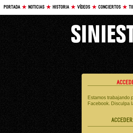
PORTADA
NOTICIAS
HISTORIA
VÍDEOS
CONCIERTOS
T
ACCED
Estamos trabajando p
Facebook. Disculpa l
ACCEDER