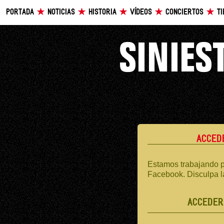
PORTADA
NOTICIAS
HISTORIA
VÍDEOS
CONCIERTOS
T
ACCED
Estamos trabajando p
Facebook. Disculpa l
ACCEDER