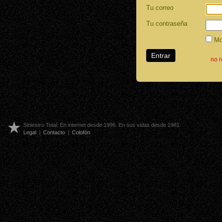
Tu correo
Tu contraseña
Mos
no 
Siniestro Total. En internet desde 1996. En sus vidas desde 1981.
Legal
|
Contacto
|
Colofón