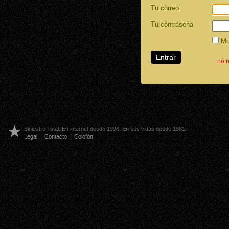
Tu correo
Tu contraseña
Mos
no 
Siniestro Total. En internet desde 1996. En sus vidas desde 1981.
Legal
|
Contacto
|
Colofón