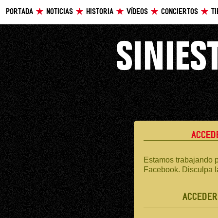
PORTADA
NOTICIAS
HISTORIA
VÍDEOS
CONCIERTOS
T
ACCED
Estamos trabajando p
Facebook. Disculpa l
ACCEDER