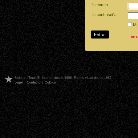
Tu correo
Tu contraseña
Mos
no 
Siniestro Total. En internet desde 1996. En sus vidas desde 1981.
Legal
|
Contacto
|
Colofón