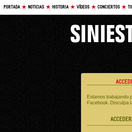
PORTADA
NOTICIAS
HISTORIA
VÍDEOS
CONCIERTOS
T
ACCED
Estamos trabajando p
Facebook. Disculpa l
ACCEDER