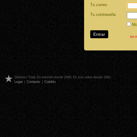
Tu correo
Tu contraseña
Mos
no 
Siniestro Total. En internet desde 1996. En sus vidas desde 1981.
Legal
|
Contacto
|
Colofón