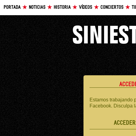
PORTADA
NOTICIAS
HISTORIA
VÍDEOS
CONCIERTOS
T
ACCED
Estamos trabajando p
Facebook. Disculpa l
ACCEDER