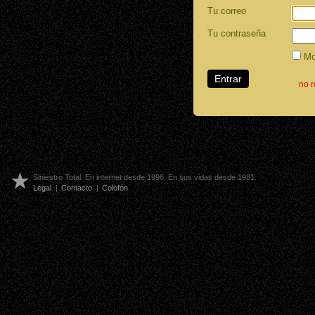
Tu correo
Tu contraseña
Mos
no 
Siniestro Total. En internet desde 1996. En sus vidas desde 1981.
Legal
|
Contacto
|
Colofón