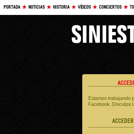
PORTADA
NOTICIAS
HISTORIA
VÍDEOS
CONCIERTOS
T
ACCED
Estamos trabajando p
Facebook. Disculpa l
ACCEDER