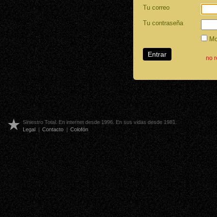
Tu correo
Tu contraseña
Mos
no 
Siniestro Total. En internet desde 1996. En sus vidas desde 1981.
Legal
|
Contacto
|
Colofón