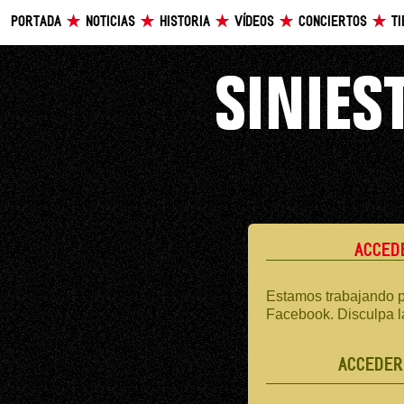
PORTADA
NOTICIAS
HISTORIA
VÍDEOS
CONCIERTOS
T
ACCED
Estamos trabajando p
Facebook. Disculpa l
ACCEDER