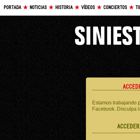
PORTADA
NOTICIAS
HISTORIA
VÍDEOS
CONCIERTOS
T
ACCED
Estamos trabajando p
Facebook. Disculpa l
ACCEDER