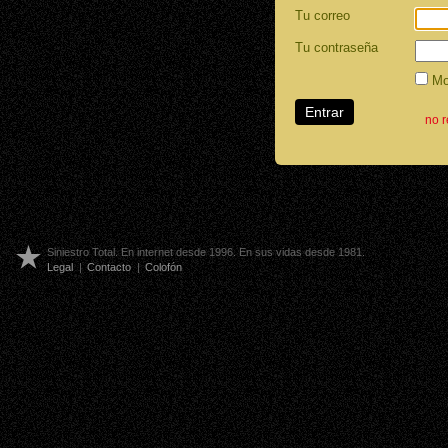
Tu correo
Tu contraseña
Mos
no 
Siniestro Total. En internet desde 1996. En sus vidas desde 1981.
Legal
|
Contacto
|
Colofón