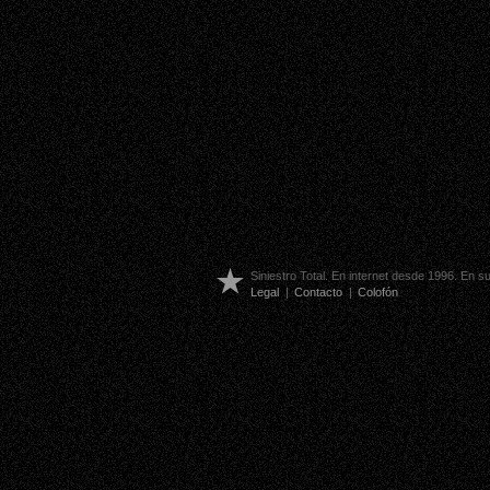
Siniestro Total. En internet desde 1996. En 
Legal
|
Contacto
|
Colofón