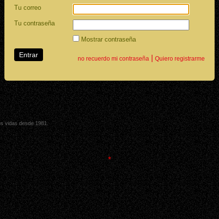
Tu correo
Tu contraseña
Mostrar contraseña
|
no recuerdo mi contraseña
Quiero registrarme
sus vidas desde 1981.
*