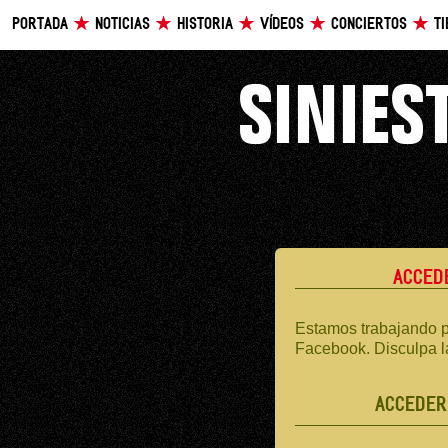
PORTADA
NOTICIAS
HISTORIA
VÍDEOS
CONCIERTOS
T
ACCED
Estamos trabajando p
Facebook. Disculpa l
ACCEDER