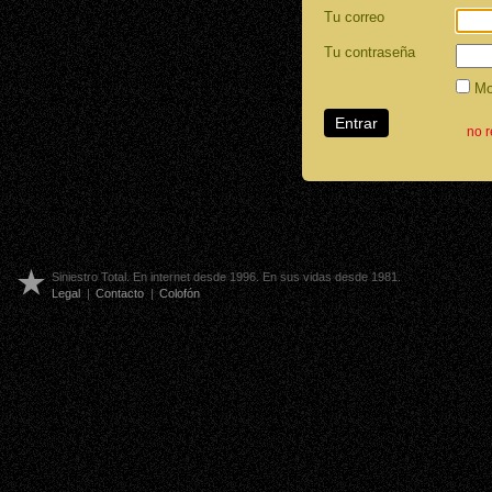
Tu correo
Tu contraseña
Mos
no 
Siniestro Total. En internet desde 1996. En sus vidas desde 1981.
Legal
|
Contacto
|
Colofón