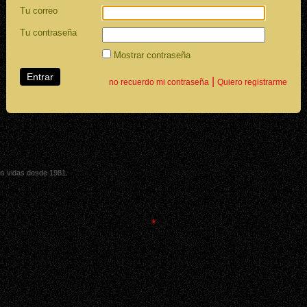
Tu correo
Tu contraseña
Mostrar contraseña
|
no recuerdo mi contraseña
Quiero registrarme
sus vidas desde 1981.
*