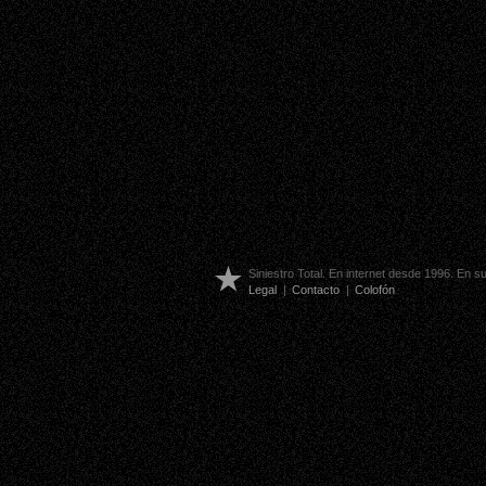
Siniestro Total. En internet desde 1996. En 
Legal
|
Contacto
|
Colofón