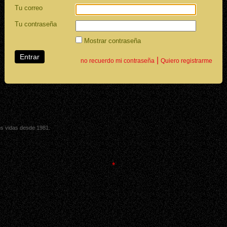
Tu correo
Tu contraseña
Mostrar contraseña
|
no recuerdo mi contraseña
Quiero registrarme
sus vidas desde 1981.
*