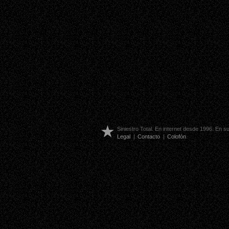
Siniestro Total. En internet desde 1996. En 
Legal
|
Contacto
|
Colofón