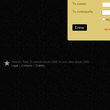
Tu correo
Tu contraseña
Mos
no 
Siniestro Total. En internet desde 1996. En sus vidas desde 1981.
Legal
|
Contacto
|
Colofón