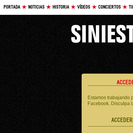
PORTADA
NOTICIAS
HISTORIA
VÍDEOS
CONCIERTOS
T
ACCED
Estamos trabajando p
Facebook. Disculpa l
ACCEDER