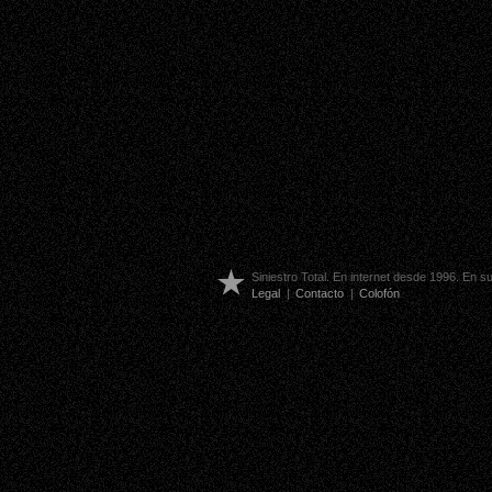
Siniestro Total. En internet desde 1996. En 
Legal
|
Contacto
|
Colofón