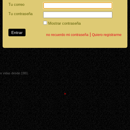
Tu correo
Tu contraseña
Mostrar contraseña
|
no recuerdo mi contraseña
Quiero registrarme
sus vidas desde 1981.
*