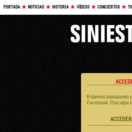
PORTADA
NOTICIAS
HISTORIA
VÍDEOS
CONCIERTOS
T
ACCED
Estamos trabajando p
Facebook. Disculpa l
ACCEDER