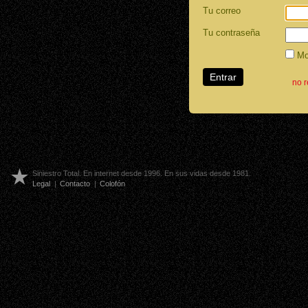
Tu correo
Tu contraseña
Mos
no 
Siniestro Total. En internet desde 1996. En sus vidas desde 1981.
Legal
|
Contacto
|
Colofón