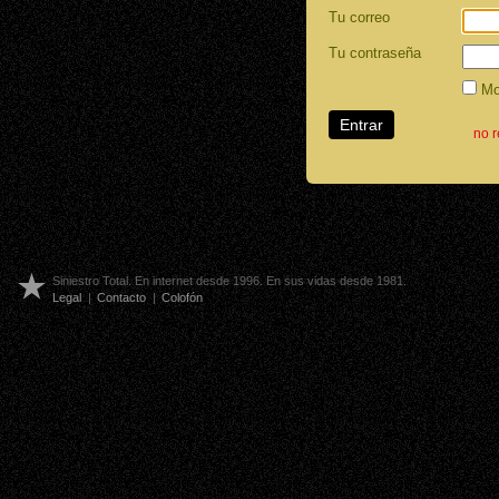
Tu correo
Tu contraseña
Mos
no 
Siniestro Total. En internet desde 1996. En sus vidas desde 1981.
Legal
|
Contacto
|
Colofón