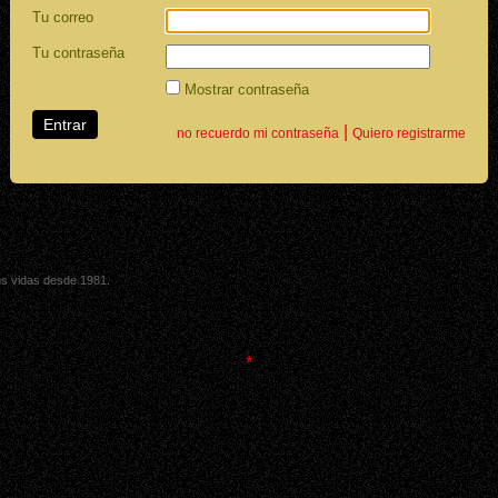
Tu correo
Tu contraseña
Mostrar contraseña
|
no recuerdo mi contraseña
Quiero registrarme
sus vidas desde 1981.
*