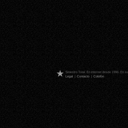
Siniestro Total. En internet desde 1996. En 
Legal
|
Contacto
|
Colofón