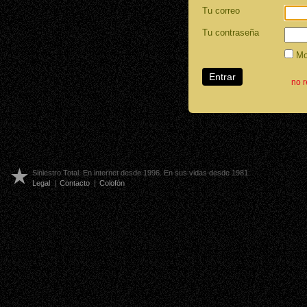
Tu correo
Tu contraseña
Mos
no 
Siniestro Total. En internet desde 1996. En sus vidas desde 1981.
Legal
|
Contacto
|
Colofón