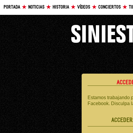
PORTADA
NOTICIAS
HISTORIA
VÍDEOS
CONCIERTOS
T
ACCED
Estamos trabajando p
Facebook. Disculpa l
ACCEDER