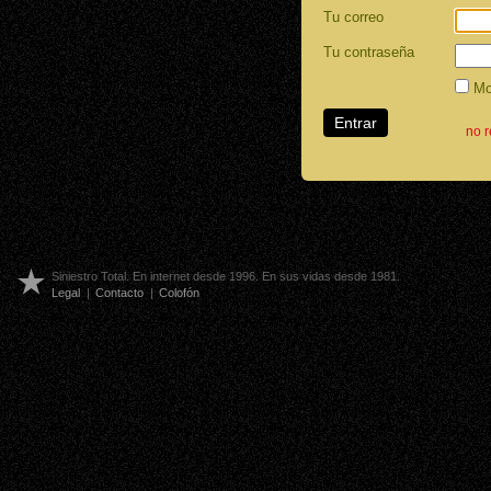
Tu correo
Tu contraseña
Mos
no 
Siniestro Total. En internet desde 1996. En sus vidas desde 1981.
Legal
|
Contacto
|
Colofón