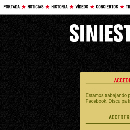
PORTADA
NOTICIAS
HISTORIA
VÍDEOS
CONCIERTOS
T
ACCED
Estamos trabajando p
Facebook. Disculpa l
ACCEDER