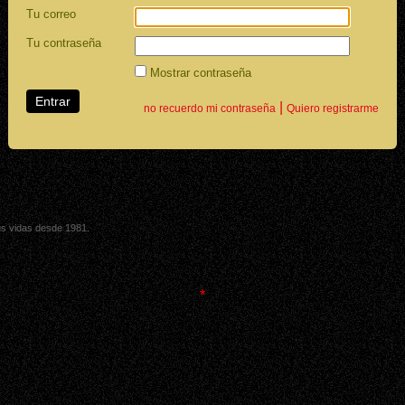
Tu correo
Tu contraseña
Mostrar contraseña
|
no recuerdo mi contraseña
Quiero registrarme
sus vidas desde 1981.
*