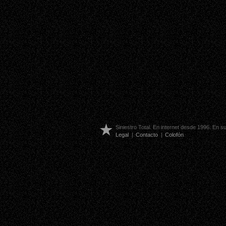
Siniestro Total. En internet desde 1996. En 
Legal
|
Contacto
|
Colofón