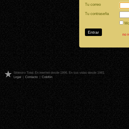
Tu correo
Tu contraseña
Mos
no 
Siniestro Total. En internet desde 1996. En sus vidas desde 1981.
Legal
|
Contacto
|
Colofón