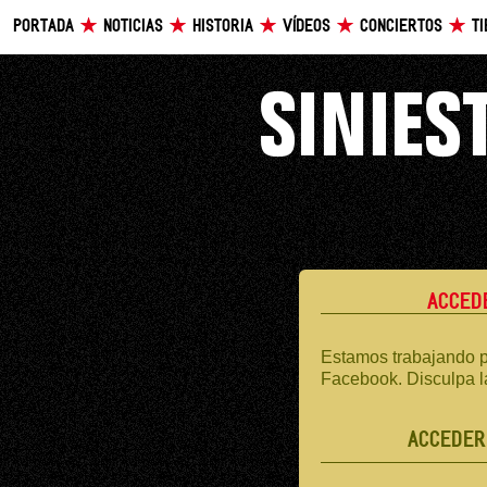
PORTADA
NOTICIAS
HISTORIA
VÍDEOS
CONCIERTOS
T
ACCED
Estamos trabajando p
Facebook. Disculpa l
ACCEDER