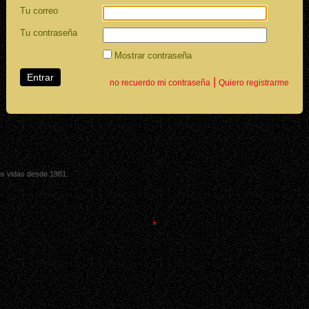
Tu correo
Tu contraseña
Mostrar contraseña
|
no recuerdo mi contraseña
Quiero registrarme
sus vidas desde 1981.
*