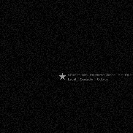
Siniestro Total. En internet desde 1996. En 
Legal
|
Contacto
|
Colofón