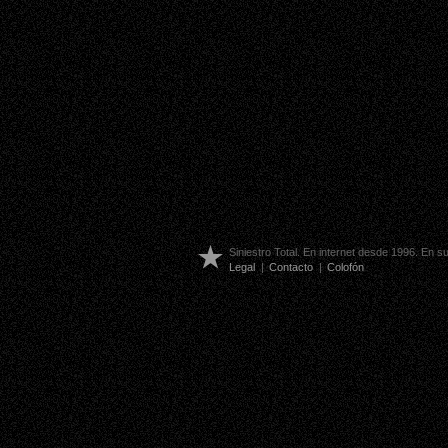
Siniestro Total. En internet desde 1996. En 
Legal
|
Contacto
|
Colofón