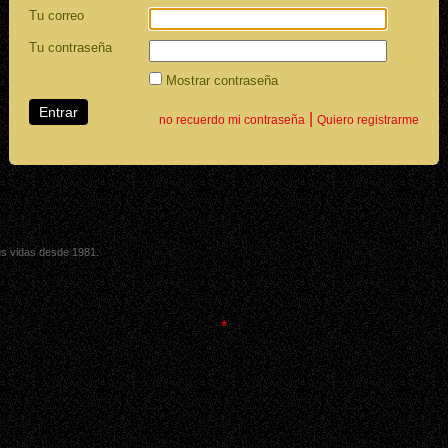
Tu correo
Tu contraseña
Mostrar contraseña
|
no recuerdo mi contraseña
Quiero registrarme
sus vidas desde 1981.
*