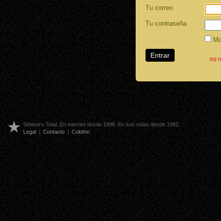
Tu correo
Tu contraseña
Mos
no 
Siniestro Total. En internet desde 1996. En sus vidas desde 1981.
Legal
|
Contacto
|
Colofón