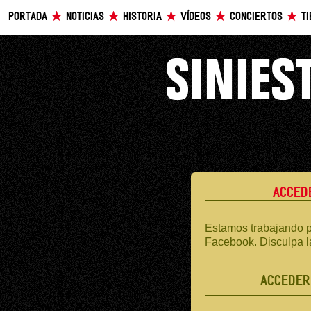
PORTADA
NOTICIAS
HISTORIA
VÍDEOS
CONCIERTOS
T
ACCED
Estamos trabajando p
Facebook. Disculpa l
ACCEDER