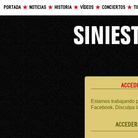
PORTADA
NOTICIAS
HISTORIA
VÍDEOS
CONCIERTOS
T
ACCED
Estamos trabajando p
Facebook. Disculpa l
ACCEDER