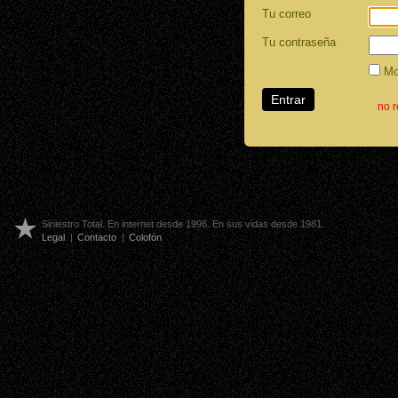
Tu correo
Tu contraseña
Mos
no 
Siniestro Total. En internet desde 1996. En sus vidas desde 1981.
Legal
|
Contacto
|
Colofón