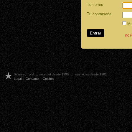
Tu correo
Tu contraseña
Mos
no 
Siniestro Total. En internet desde 1996. En sus vidas desde 1981.
Legal
|
Contacto
|
Colofón