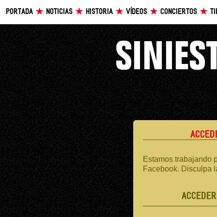
PORTADA
NOTICIAS
HISTORIA
VÍDEOS
CONCIERTOS
T
ACCED
Estamos trabajando p
Facebook. Disculpa l
ACCEDER