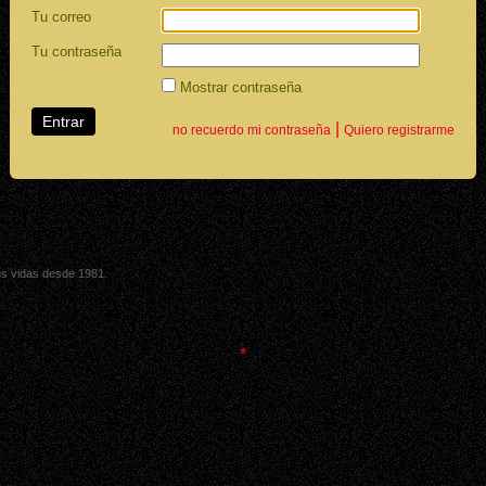
Tu correo
Tu contraseña
Mostrar contraseña
|
no recuerdo mi contraseña
Quiero registrarme
sus vidas desde 1981.
*