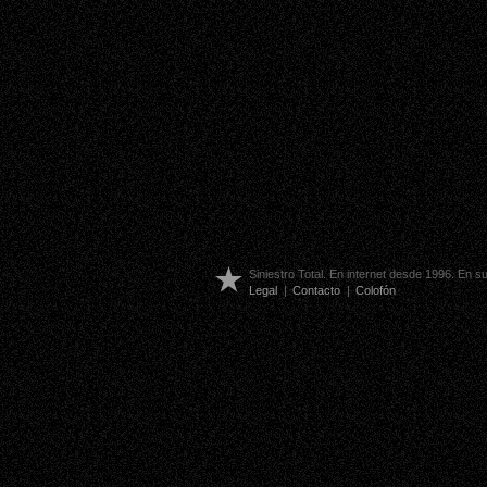
Siniestro Total. En internet desde 1996. En 
Legal
|
Contacto
|
Colofón