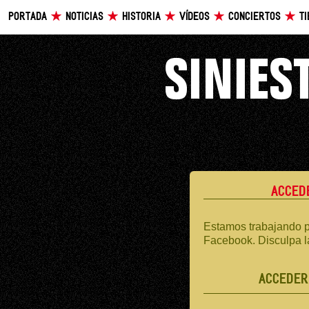
PORTADA
NOTICIAS
HISTORIA
VÍDEOS
CONCIERTOS
T
ACCED
Estamos trabajando p
Facebook. Disculpa l
ACCEDER