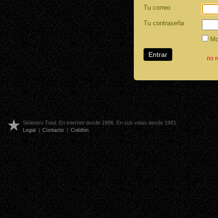
Tu correo
Tu contraseña
Mos
no 
Siniestro Total. En internet desde 1996. En sus vidas desde 1981.
Legal
|
Contacto
|
Colofón