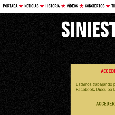
PORTADA
NOTICIAS
HISTORIA
VÍDEOS
CONCIERTOS
T
ACCED
Estamos trabajando p
Facebook. Disculpa l
ACCEDER