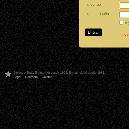
Tu correo
Tu contraseña
Mos
no 
Siniestro Total. En internet desde 1996. En sus vidas desde 1981.
Legal
|
Contacto
|
Colofón