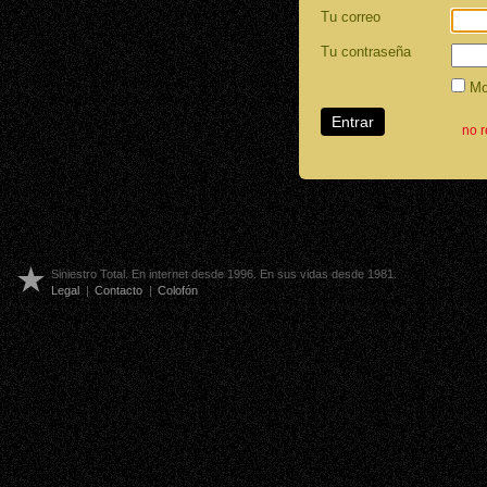
Tu correo
Tu contraseña
Mos
no 
Siniestro Total. En internet desde 1996. En sus vidas desde 1981.
Legal
|
Contacto
|
Colofón