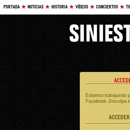
PORTADA
NOTICIAS
HISTORIA
VÍDEOS
CONCIERTOS
T
ACCED
Estamos trabajando p
Facebook. Disculpa l
ACCEDER