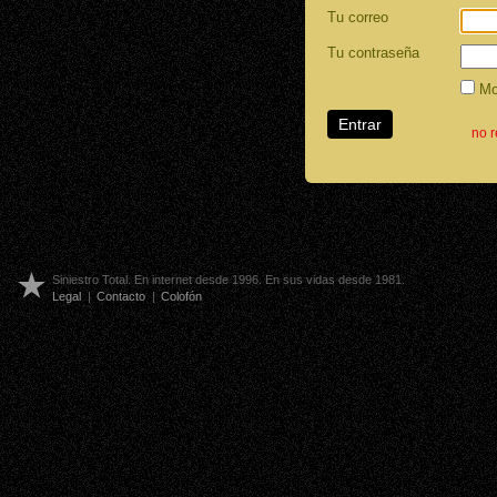
Tu correo
Tu contraseña
Mos
no 
Siniestro Total. En internet desde 1996. En sus vidas desde 1981.
Legal
|
Contacto
|
Colofón