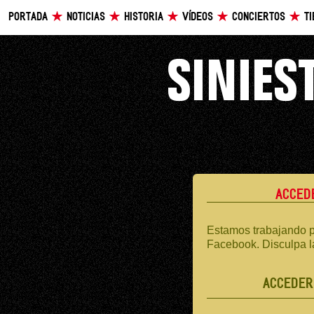
PORTADA
NOTICIAS
HISTORIA
VÍDEOS
CONCIERTOS
T
ACCED
Estamos trabajando p
Facebook. Disculpa l
ACCEDER