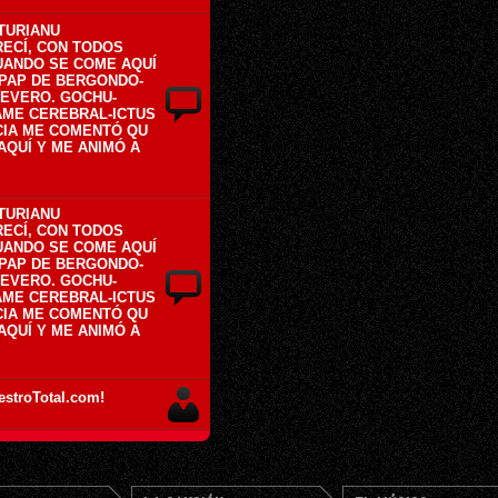
STURIANU
ECÍ, CON TODOS
UANDO SE COME AQUÍ
CPAP DE BERGONDO-
EVERO. GOCHU-
AME CEREBRAL-ICTUS
CIA ME COMENTÓ QU
 AQUÍ Y ME ANIMÓ A
STURIANU
ECÍ, CON TODOS
UANDO SE COME AQUÍ
CPAP DE BERGONDO-
EVERO. GOCHU-
AME CEREBRAL-ICTUS
CIA ME COMENTÓ QU
 AQUÍ Y ME ANIMÓ A
estroTotal.com!