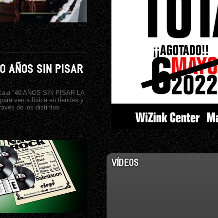
40 AÑOS SIN PISAR
a caja "40 AÑOS SIN PISAR LA
ra venta física en tiendas y
avés de los distintos
VÍDEOS