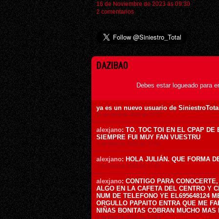
16 de Noviembre de 2023 ás 09:30
2 comentarios
DAZIBAO
Debes estar logueado para e
ya es un nuevo usuario de SiniestroTota
11 de Abril de 2025 ás 17:17
alexjano
: TO. TOC TOI EN EL CPAP D
SIEMPRE FUI MUY FAN VUESTRU
7 de Abril de 2025 ás 17:55
alexjano
: HOLA JULIÁN. QUE FORMA D
7 de Abril de 2025 ás 17:52
alexjano
: CONTIGO PARA CONOCERTE,
ALGO EN LA CAFETA DEL CENTRO Y 
NUM DE TELEFONO YE EL695648124 M
ORGULLO PAPAITO ENTRA QUE ME F
NIÑAS BONITAS COBRAN MUCHO MAS 
6 de Abril de 2025 ás 15:56