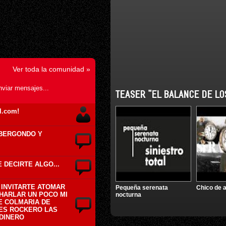
Ver toda la comunidad »
nviar mensajes...
TEASER "EL BALANCE DE LO
l.com!
E BERGONDO Y
E DECIRTE ALGO...
 INVITARTE ATOMAR
Pequeña serenata
Chico de 
CHARLAR UN POCO MI
nocturna
E COLMARIA DE
AES ROCKERO LAS
DINERO