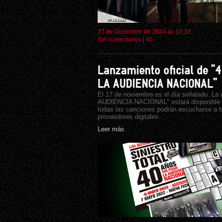
27 de Diciembre de 2024 ás 10:33
Sin comentarios
|
40
Lanzamiento oficial de "
LA AUDIENCIA NACIONAL"
El 17 de noviembre es el día señalado. L
AUDIENCIA NACIONAL" estará disponible pa
todas las canciones podrán escucharse a tr
proveedores digitales.
Leer más