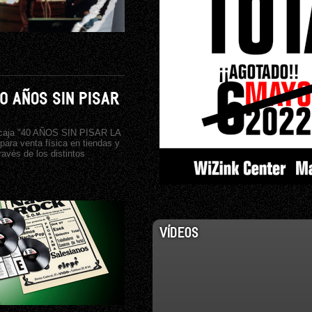
40 AÑOS SIN PISAR
a caja "40 AÑOS SIN PISAR LA
ra venta física en tiendas y
avés de los distintos
VÍDEOS