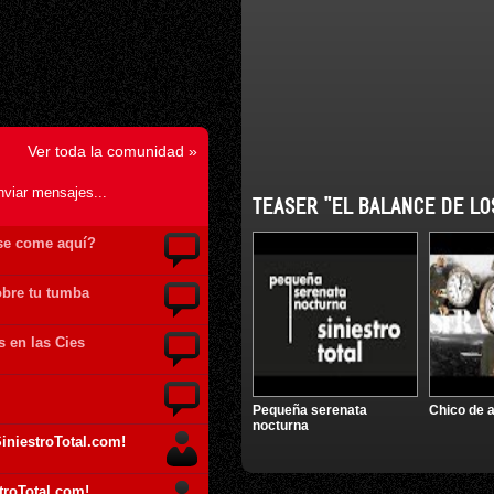
Ver toda la comunidad »
nviar mensajes...
TEASER "EL BALANCE DE LO
se come aquí?
obre tu tumba
s en las Cies
Pequeña serenata
Chico de 
nocturna
iniestroTotal.com!
troTotal.com!