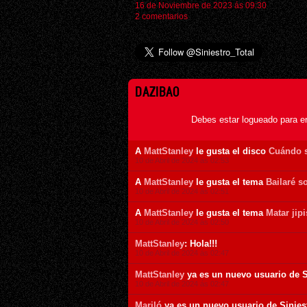
16 de Noviembre de 2023 ás 09:30
2 comentarios
DAZIBAO
Debes estar logueado para e
A
MattStanley
le gusta el disco
Cuándo 
10 de Abril de 2024 ás 02:53
A
MattStanley
le gusta el tema
Bailaré s
10 de Abril de 2024 ás 02:51
A
MattStanley
le gusta el tema
Matar jipi
10 de Abril de 2024 ás 02:50
MattStanley
: Hola!!!
10 de Abril de 2024 ás 02:47
MattStanley
ya es un nuevo usuario de S
10 de Abril de 2024 ás 02:47
Mariló
ya es un nuevo usuario de Sinies