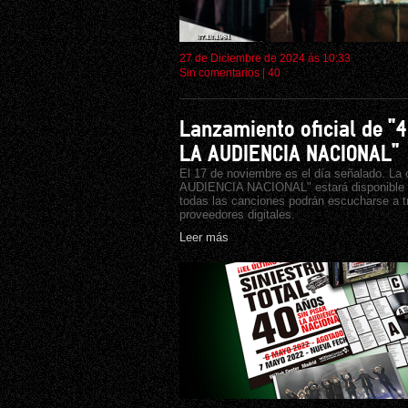
27 de Diciembre de 2024 ás 10:33
Sin comentarios
|
40
Lanzamiento oficial de "
LA AUDIENCIA NACIONAL"
El 17 de noviembre es el día señalado. L
AUDIENCIA NACIONAL" estará disponible pa
todas las canciones podrán escucharse a tr
proveedores digitales.
Leer más